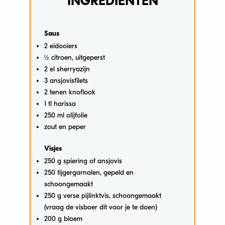
INGREDIËNTEN
Saus
2 eidooiers
½ citroen, uitgeperst
2 el sherryazijn
3 ansjovisfilets
2 tenen knoflook
1 tl harissa
250 ml olijfolie
zout en peper
Visjes
250 g spiering of ansjovis
250 tijgergarnalen, gepeld en
schoongemaakt
250 g verse pijlinktvis, schoongemaakt
(vraag de visboer dit voor je te doen)
200 g bloem