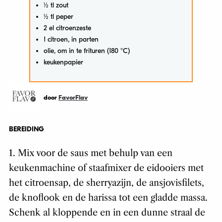
½ tl zout
½ tl peper
2 el citroenzeste
1 citroen, in parten
olie, om in te frituren (180 °C)
keukenpapier
door
FavorFlav
BEREIDING
1. Mix voor de saus met behulp van een
keukenmachine of staafmixer de eidooiers met
het citroensap, de sherryazijn, de ansjovisfilets,
de knoflook en de harissa tot een gladde massa.
Schenk al kloppende en in een dunne straal de