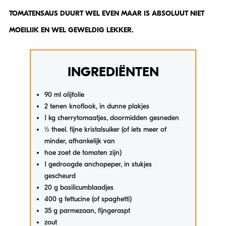
TOMATENSAUS DUURT WEL EVEN MAAR IS ABSOLUUT NIET
MOEILIJK EN WEL GEWELDIG LEKKER.
INGREDIËNTEN
90 ml olijfolie
2 tenen knoflook, in dunne plakjes
1 kg cherrytomaatjes, doormidden gesneden
½ theel. fijne kristalsuiker (of iets meer of
minder, afhankelijk van
hoe zoet de tomaten zijn)
1 gedroogde anchopeper, in stukjes
gescheurd
20 g basilicumblaadjes
400 g fettucine (of spaghetti)
35 g parmezaan, fijngeraspt
zout