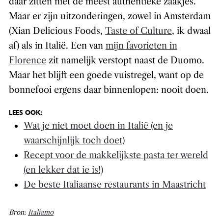
daar zitten niet de meest authentieke zaakjes.
Maar er zijn uitzonderingen, zowel in Amsterdam
(Xian Delicious Foods,
Taste of Culture
, ik dwaal
af) als in Italië. Een van
mijn favorieten in
Florence
zit namelijk verstopt naast de Duomo.
Maar het blijft een goede vuistregel, want op de
bonnefooi ergens daar binnenlopen: nooit doen.
LEES OOK:
Wat je niet moet doen in Italië (en je
waarschijnlijk toch doet)
Recept voor de makkelijkste pasta ter wereld
(en lekker dat ie is!)
De beste Italiaanse restaurants in Maastricht
Bron:
Italiamo