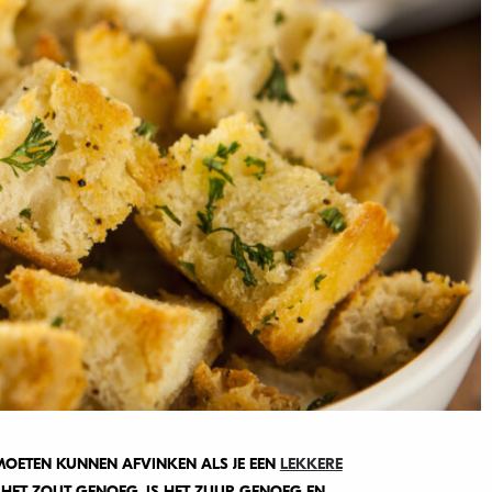
U MOETEN KUNNEN AFVINKEN ALS JE EEN
LEKKERE
HET ZOUT GENOEG, IS HET ZUUR GENOEG EN,