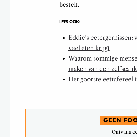
bestelt.
LEES OOK:
Eddie’s eetergernissen: v
veel eten krijgt
Waarom sommige mensen
maken van een zelfscank
Het goorste eettafereel i
GEEN FO
Ontvang ee