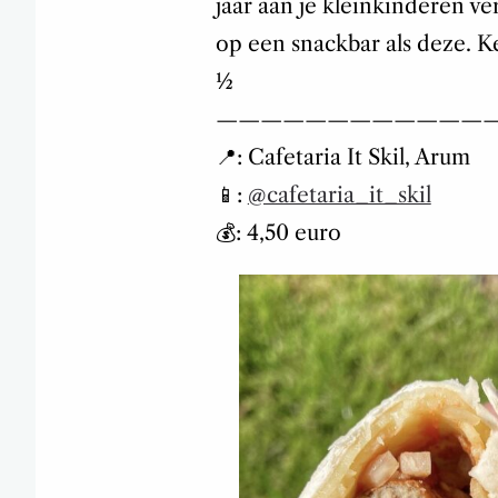
jaar aan je kleinkinderen ve
op een snackbar als deze. Ke
½
————————————
📍: Cafetaria It Skil, Arum
📱:
@cafetaria_it_skil
💰: 4,50 euro