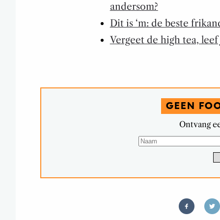
andersom?
Dit is ‘m: de beste frika
Vergeet de high tea, leef
GEEN FO
Ontvang ee