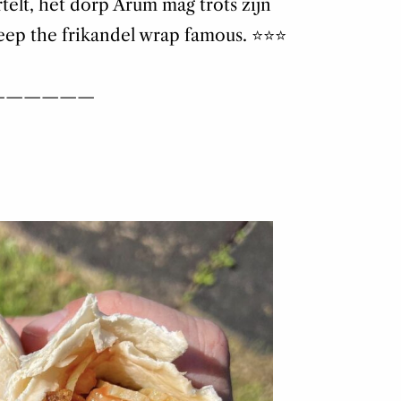
rtelt, het dorp Arum mag trots zijn
ep the frikandel wrap famous. ⭐️⭐️⭐️
——————