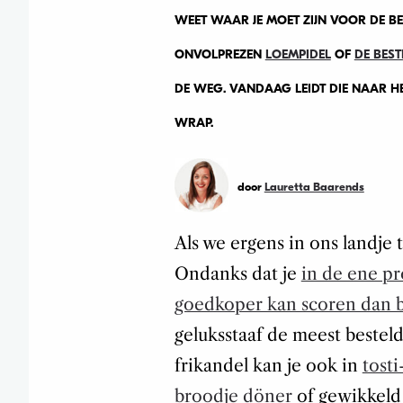
WEET WAAR JE MOET ZIJN VOOR DE BE
ONVOLPREZEN
LOEMPIDEL
OF
DE BES
DE WEG. VANDAAG LEIDT DIE NAAR H
WRAP.
door
Lauretta Baarends
Als we ergens in ons landje t
Ondanks dat je
in de ene pr
goedkoper kan scoren dan b
geluksstaaf de meest besteld
frikandel kan je ook in
tost
broodje döner
of gewikkeld 