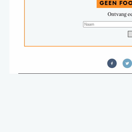
GEEN FO
Ontvang ee
STOP DIT NO