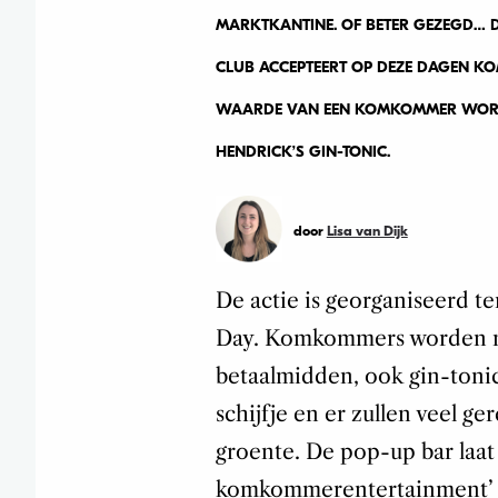
MARKTKANTINE. OF BETER GEZEGD…
CLUB ACCEPTEERT OP DEZE DAGEN K
WAARDE VAN EEN KOMKOMMER WORDT
HENDRICK’S GIN-TONIC.
door
Lisa van Dijk
De actie is georganiseerd 
Day.
Komkommers worden nie
betaalmidden, ook gin-toni
schijfje en er zullen veel 
groente. De pop-up bar la
komkommerentertainment’ ov