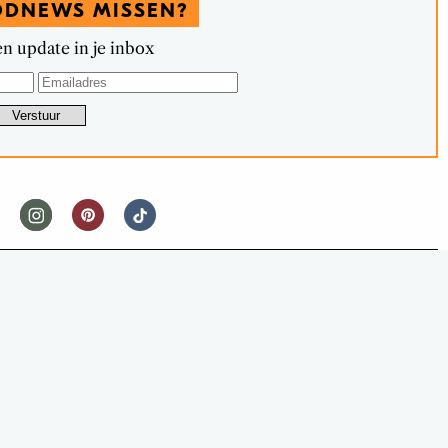
ODNEWS MISSEN?
n update in je inbox
FOOD
OIT IN DE KOELKAST