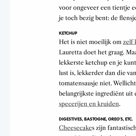
voor ongeveer een tientje e
je toch bezig bent: de flensj
KETCHUP
Het is niet moeilijk om
zelf
Lauretta doet het graag. M
lekkerste ketchup en je kun
lust is, lekkerder dan die v
tomatensausje niet. Wellicht
belangrijkste ingrediënt uit
specerijen en kruiden
.
DIGESTIVES, BASTOGNE, OREO’S, ETC.
Cheesecake
s zijn fantastisc