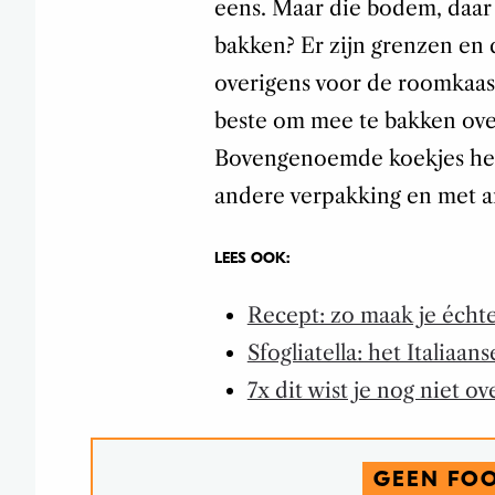
eens. Maar die bodem, daar g
bakken? Er zijn grenzen en d
overigens voor de roomkaas.
beste om mee te bakken over
Bovengenoemde koekjes hebb
andere verpakking en met a
LEES OOK:
Recept: zo maak je échte 
Sfogliatella: het Italiaa
7x dit wist je nog niet ov
GEEN FO