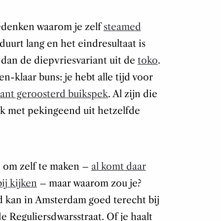
edenken waarom je zelf
steamed
uurt lang en het eindresultaat is
 dan de diepvriesvariant uit de
toko
.
-klaar buns: je hebt alle tijd voor
ant geroosterd buikspek
. Al zijn die
ek met pekingeend uit hetzelfde
h om zelf te maken –
al komt daar
j kijken
– maar waarom zou je?
d kan in Amsterdam goed terecht bij
e Reguliersdwarsstraat. Of je haalt