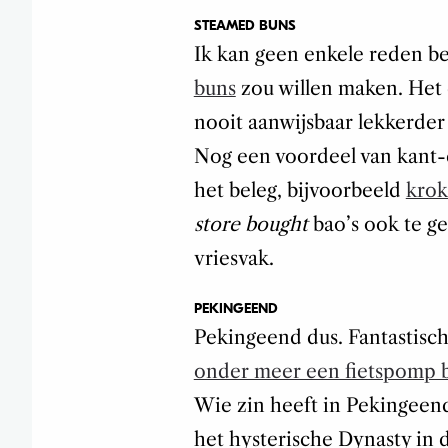
STEAMED BUNS
Ik kan geen enkele reden b
buns
zou willen maken. Het d
nooit aanwijsbaar lekkerder
Nog een voordeel van kant-en
het beleg, bijvoorbeeld
krok
store bought
bao’s ook te g
vriesvak.
PEKINGEEND
Pekingeend dus. Fantastisc
onder meer een fietspomp bi
Wie zin heeft in Pekingeen
het hysterische Dynasty in d