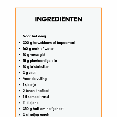
INGREDIËNTEN
Voor het deeg
300 g tarwebloem of bapaomeel
160 g melk of water
10 g verse gist
15 g plantaardige olie
10 g kristalsuiker
3 g zout
Voor de vulling
1 sjalotje
2 tenen knoflook
1 tl sambal trassi
1⁄2 tl djahe
350 g half-om-halfgehakt
3 el ketjap manis