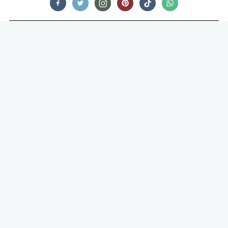
FOODNEWS
AUSTRALISCHE VROUW SCHULDIG
AAN DRIEVOUDIGE MOORD MET
GIFTIGE PADDENSTOELEN