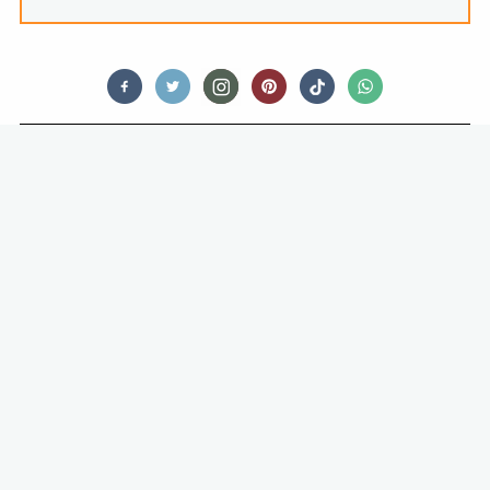
OPINIONATED
STOM! DEZE 6 FOODTRENDS
WILLEN WE ECHT NIET TERUGZIEN
IN 2022