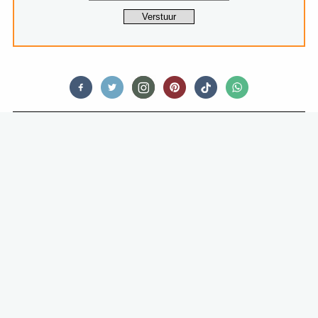
FOOD STORIES
40 DAGEN LANG ELKE DAG EEN
HELE KIP VAN ’T SPIT
WEGSTOUWEN: ZOU JIJ HET
KUNNEN?