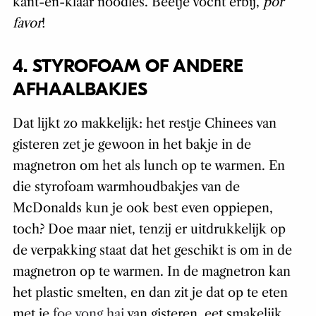
kant-en-klaar noodles. Beetje vocht erbij,
por
favor
!
4. STYROFOAM OF ANDERE
AFHAALBAKJES
Dat lijkt zo makkelijk: het restje Chinees van
gisteren zet je gewoon in het bakje in de
magnetron om het als lunch op te warmen. En
die styrofoam warmhoudbakjes van de
McDonalds kun je ook best even oppiepen,
toch? Doe maar niet, tenzij er uitdrukkelijk op
de verpakking staat dat het geschikt is om in de
magnetron op te warmen. In de magnetron kan
het plastic smelten, en dan zit je dat op te eten
met je
foe yong hai
van gisteren, eet smakelijk.