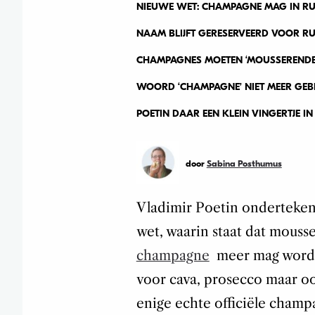
NIEUWE WET: CHAMPAGNE MAG IN RU
NAAM BLIJFT GERESERVEERD VOOR RUS
CHAMPAGNES MOETEN ‘MOUSSERENDE WI
WOORD ‘CHAMPAGNE’ NIET MEER GEBR
POETIN DAAR EEN KLEIN VINGERTJE IN
door
Sabina Posthumus
Vladimir Poetin ondertekend
wet, waarin staat dat mouss
champagne
meer mag worden
voor cava, prosecco maar o
enige echte officiële cham