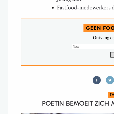
Fastfood-medewerkers de
GEEN FO
Ontvang ee
TH
POETIN BEMOEIT ZICH