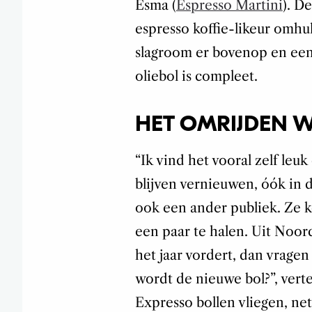
Esma (
Espresso Martini
). D
espresso koffie-likeur omhul
slagroom er bovenop en een
oliebol is compleet.
HET OMRIJDEN 
“Ik vind het vooral zelf leu
blijven vernieuwen, óók in d
ook een ander publiek. Ze 
een paar te halen. Uit Noor
het jaar vordert, dan vrage
wordt de nieuwe bol?”, ver
Expresso bollen vliegen, net