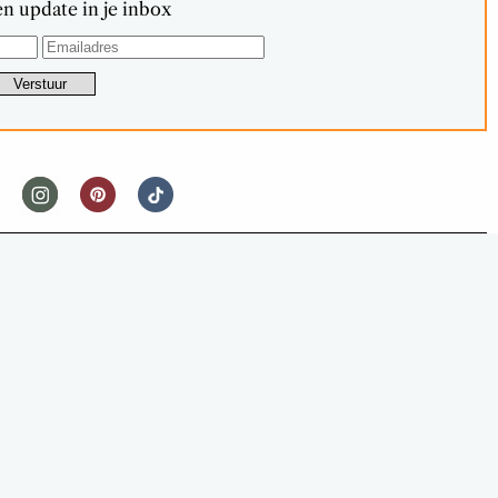
n update in je inbox
FOODNEWS
RKOOP NU EEN CHOCOLADEFONTEIN
 BAMBOEPRIKKERS)