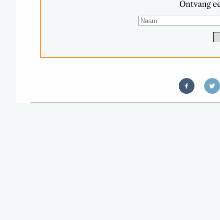
Ontvang ee
TÉ LEKKER: DE ACTION VE
(INCL. 100