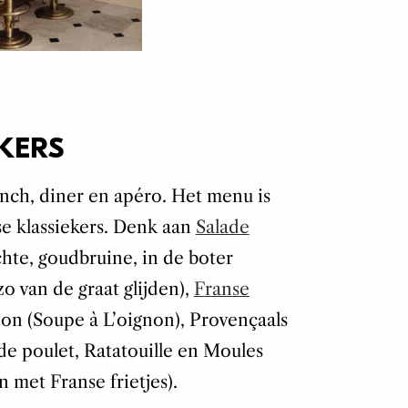
KERS
nch, diner en apéro. Het menu is
se klassiekers. Denk aan
Salade
chte, goudbruine, in de boter
zo van de graat glijden),
Franse
on (Soupe à L’oignon), Provençaals
de poulet, Ratatouille en Moules
n met Franse frietjes).