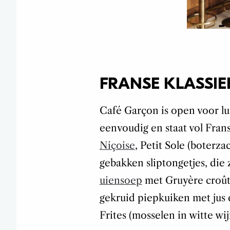
FRANSE KLASSIE
Café Garçon is open voor lu
eenvoudig en staat vol Fran
Niçoise
, Petit Sole (boterza
gebakken sliptongetjes, die 
uiensoep
met Gruyère croût
gekruid piepkuiken met jus 
Frites (mosselen in witte wij