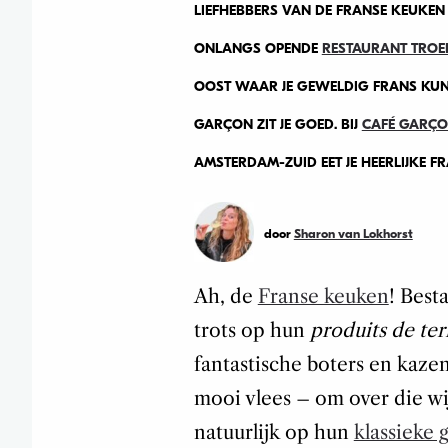
LIEFHEBBERS VAN DE FRANSE KEUKE
ONLANGS OPENDE
RESTAURANT TROE
OOST WAAR JE GEWELDIG FRANS KUNT 
GARÇON ZIT JE GOED. BIJ
CAFÉ GARÇ
AMSTERDAM-ZUID EET JE HEERLIJKE FRA
door
Sharon van Lokhorst
Ah, de
Franse keuken
! Best
trots op hun
produits de ter
fantastische boters en kazen
mooi vlees – om over die wi
natuurlijk op hun
klassieke 