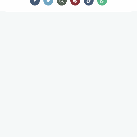
HOTSPOTS
HOTSPOT: PAASEILAND IS JE
BUDGET ZOMERCRUSH
NIEUWE HOTSPOT PAASEILAND OP HET STENEN HOOFD IN