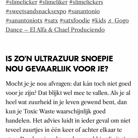
#slimelicker
#slimeliker
#slimelickers
#sweetsandsnacksexpo
#sanantonio
#sanantoniotx
#satx
#satxfoodie
#kids
♬ Gogo
Dance – El Alfa & Chael Produciendo
IS ZO’N ULTRAZUUR SNOEPJE
NOU GEVAARLIJK VOOR JE?
Mocht je je nou afvragen: dat kán toch niet goed
voor je zijn? Dat blijkt wel mee te vallen. Als je al
heel wat zuurheid in je leven gewend bent, dan
kun je Toxic Waste waarschijnlijk goed
handelen. Het advies luidt in ieder geval om niet
teveel zuurtjes in één keer of achter elkaar te