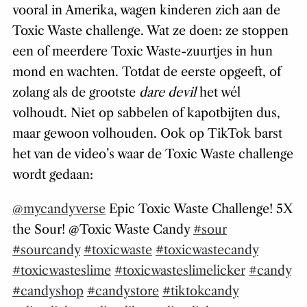
vooral in Amerika, wagen kinderen zich aan de
Toxic Waste challenge. Wat ze doen: ze stoppen
een of meerdere Toxic Waste-zuurtjes in hun
mond en wachten. Totdat de eerste opgeeft, of
zolang als de grootste
dare devil
het wél
volhoudt. Niet op sabbelen of kapotbijten dus,
maar gewoon volhouden. Ook op TikTok barst
het van de video’s waar de Toxic Waste challenge
wordt gedaan:
@mycandyverse
Epic Toxic Waste Challenge! 5X
the Sour! @Toxic Waste Candy
#sour
#sourcandy
#toxicwaste
#toxicwastecandy
#toxicwasteslime
#toxicwasteslimelicker
#candy
#candyshop
#candystore
#tiktokcandy