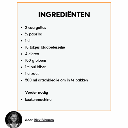
INGREDIËNTEN
2 courgettes
½ paprika
1 ui
10 takjes bladpeterselie
4 eieren
100 g bloem
1 tl pul biber
1 el zout
500 ml arachideolie om in te bakken
Verder nodig
keukenmachine
door
Rick Blaauw