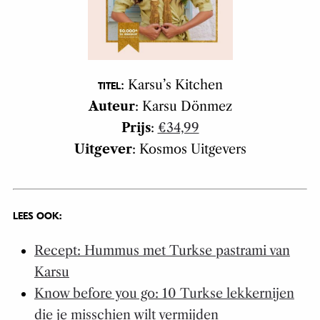
: Karsu’s Kitchen
TITEL
Auteur
: Karsu Dönmez
Prijs
:
€34,99
Uitgever
: Kosmos Uitgevers
LEES OOK:
Recept: Hummus met Turkse pastrami van
Karsu
Know before you go: 10 Turkse lekkernijen
die je misschien wilt vermijden