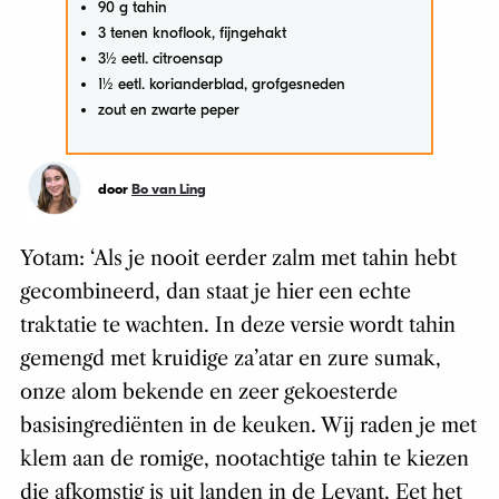
90 g tahin
3 tenen knoflook, fijngehakt
3½ eetl. citroensap
1½ eetl. korianderblad, grofgesneden
zout en zwarte peper
door
Bo van Ling
Yotam: ‘Als je nooit eerder zalm met tahin hebt
gecombineerd, dan staat je hier een echte
traktatie te wachten. In deze versie wordt tahin
gemengd met kruidige za’atar en zure sumak,
onze alom bekende en zeer gekoesterde
basisingrediënten in de keuken. Wij raden je met
klem aan de romige, nootachtige tahin te kiezen
die afkomstig is uit landen in de Levant. Eet het