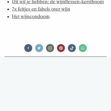
Dit wil je hebben: de wijnflessen-kerstboom
7x feitjes en fabels over wijn
Het wijncondoom
OPINIONATED
EDDIE’S EETERGERNISSEN: AL DAT
OPGEDRONGEN ETEN DEZE TIJD
VAN HET JAAR