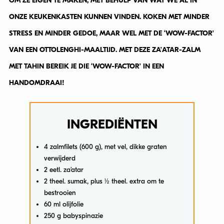
OM ZE EIGEN TE MAKEN, MET BEHULP VAN WAT WE AL IN
ONZE KEUKENKASTEN KUNNEN VINDEN. KOKEN MET MINDER
STRESS EN MINDER GEDOE, MAAR WEL MET DE ‘WOW-FACTOR’
VAN EEN OTTOLENGHI-MAALTIJD. MET DEZE ZA’ATAR-ZALM
MET TAHIN BEREIK JE DIE ‘WOW-FACTOR’ IN EEN
HANDOMDRAAI!
INGREDIËNTEN
4 zalmfilets (600 g), met vel, dikke graten
verwijderd
2 eetl. za’atar
2 theel. sumak, plus ½ theel. extra om te
bestrooien
60 ml olijfolie
250 g babyspinazie