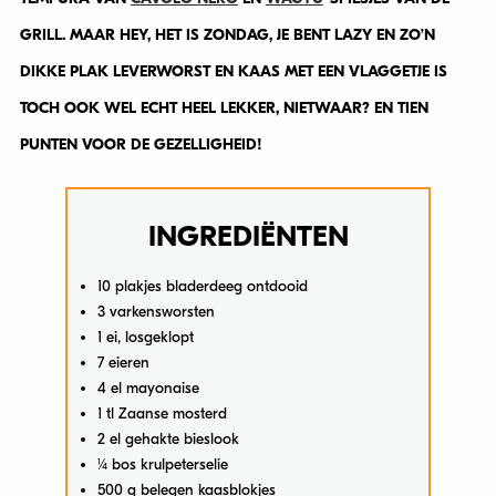
GRILL. MAAR HEY, HET IS ZONDAG, JE BENT LAZY EN ZO’N
DIKKE PLAK LEVERWORST EN KAAS MET EEN VLAGGETJE IS
TOCH OOK WEL ECHT HEEL LEKKER, NIETWAAR? EN TIEN
PUNTEN VOOR DE GEZELLIGHEID!
INGREDIËNTEN
10 plakjes bladerdeeg ontdooid
3 varkensworsten
1 ei, losgeklopt
7 eieren
4 el mayonaise
1 tl Zaanse mosterd
2 el gehakte bieslook
¼ bos krulpeterselie
500 g belegen kaasblokjes