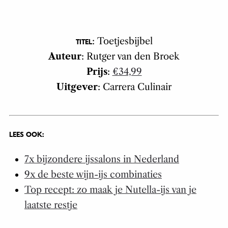
: Toetjesbijbel
TITEL
Auteur
: Rutger van den Broek
Prijs
:
€34,99
Uitgever
: Carrera Culinair
LEES OOK:
7x bijzondere ijssalons in Nederland
9x de beste wijn-ijs combinaties
Top recept: zo maak je Nutella-ijs van je
laatste restje