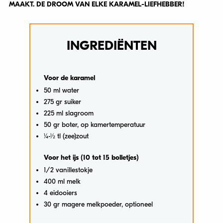
MAAKT. DE DROOM VAN ELKE KARAMEL-LIEFHEBBER!
INGREDIËNTEN
Voor de karamel
50 ml water
275 gr suiker
225 ml slagroom
50 gr boter, op kamertemperatuur
1⁄4-1⁄2 tl (zee)zout
Voor het ijs (10 tot 15 bolletjes)
1/2 vanillestokje
400 ml melk
4 eidooiers
30 gr magere melkpoeder, optioneel