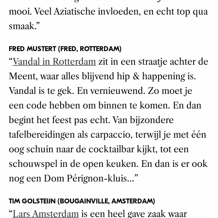
mooi. Veel Aziatische invloeden, en echt top qua
smaak.”
FRED MUSTERT (FRED, ROTTERDAM)
“
Vandal in Rotterdam
zit in een straatje achter de
Meent, waar alles blijvend hip & happening is.
Vandal is te gek. En vernieuwend. Zo moet je
een code hebben om binnen te komen. En dan
begint het feest pas echt. Van bijzondere
tafelbereidingen als carpaccio, terwijl je met één
oog schuin naar de cocktailbar kijkt, tot een
schouwspel in de open keuken. En dan is er ook
nog een Dom Pérignon-kluis…”
TIM GOLSTEIJN (BOUGAINVILLE, AMSTERDAM)
“
Lars Amsterdam
is een heel gave zaak waar