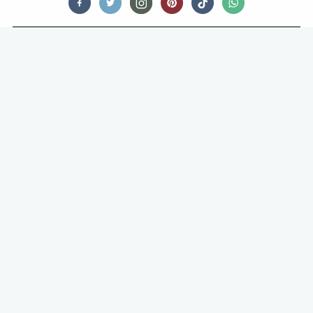
THIRSTY TALES
ALCOHOLVRIJE KERSTAPERITIEVEN
HOE KOM JE DE FEESTDAGEN DOOR ZONDER KATERS? PRECIES:
DOOR NIET TE DRINKEN. EN DAT IS ABSOLUUT NIET SUF, WANT