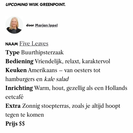
UPCOMING
WIJK GREENPOINT.
door
Marjan Ippel
Five Leaves
NAAM
Type
Buurthipsterzaak
Bediening
Vriendelijk, relaxt, karaktervol
Keuken
Amerikaans – van oesters tot
hamburgers en
kale salad
Inrichting
Warm, hout, gezellig als een Hollands
eetcafé
Extra
Zonnig stoepterras, zoals je altijd hoopt
tegen te komen
Prijs
$$