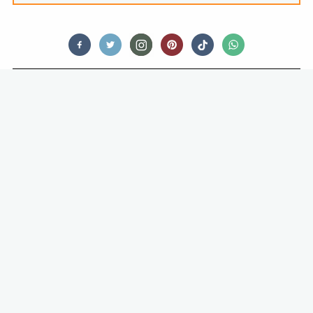
FOOD STORIES
13X DIT KUN JE ALLEMAAL DOEN
MET MUNT (BEHALVE IN JE THEE
STOPPEN)