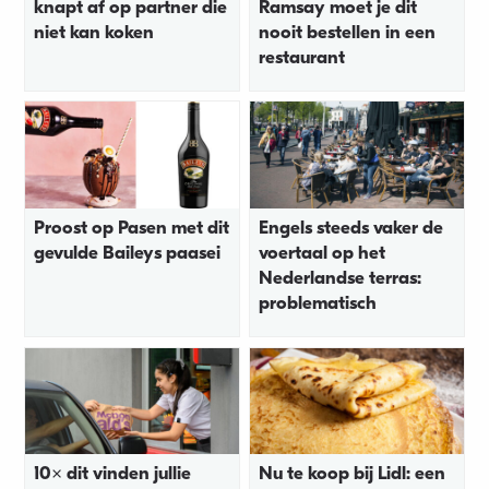
knapt af op partner die
Ramsay moet je dit
niet kan koken
nooit bestellen in een
restaurant
Proost op Pasen met dit
Engels steeds vaker de
gevulde Baileys paasei
voertaal op het
Nederlandse terras:
problematisch
10x dit vinden jullie
Nu te koop bij Lidl: een