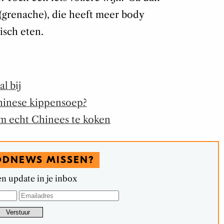
(grenache), die heeft meer body
isch eten.
l bij
hinese kippensoep?
om echt Chinees te koken
ODNEWS MISSEN?
n update in je inbox