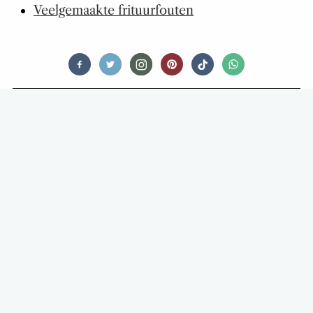
Veelgemaakte frituurfouten
OPINIONATED
SNACKSPERT IS DIEP
TELEURGESTELD: ‘DE APPIE IS ER
WONDERWEL IN GESLAAGD EEN
STOKBROODJE KRUIDENBOTER TE
VERPESTEN.’