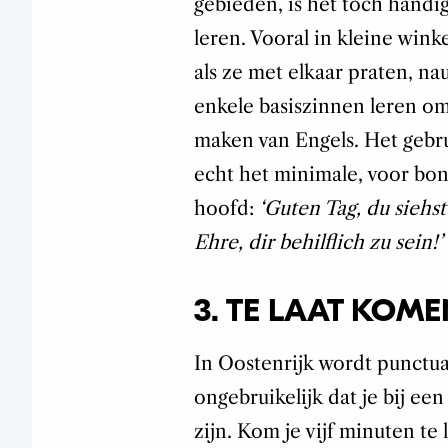
gebieden, is het toch handi
leren. Vooral in kleine winke
als ze met elkaar praten, na
enkele basiszinnen leren om 
maken van Engels. Het gebrui
echt het minimale, voor bonu
hoofd:
‘Guten Tag, du siehs
Ehre, dir behilflich zu sein!’
3. TE LAAT KOME
In Oostenrijk wordt punctual
ongebruikelijk dat je bij ee
zijn. Kom je vijf minuten t