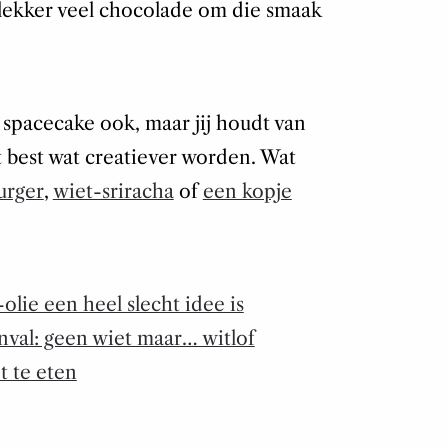
f lekker veel chocolade om die smaak
spacecake ook, maar jij houdt van
 best wat creatiever worden. Wat
urger
,
wiet-sriracha
of
een kopje
lie een heel slecht idee is
inval: geen wiet maar… witlof
t te eten