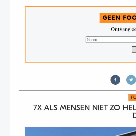
GEEN FO
Ontvang ee
F
7X ALS MENSEN NIET ZO HE