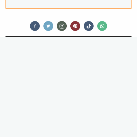
FEED ME COMFORT FOOD
RECEPT VOOR EEN BLT-PIZZA – EN
JA, DAT IS EEN HEEL GOED IDEE!