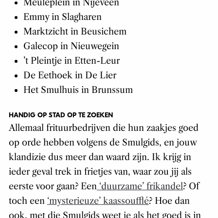
Meuleplein
in Nijeveen
Emmy
in Slagharen
Marktzicht
in Beusichem
Galecop
in Nieuwegein
’t Pleintje
in Etten-Leur
De Eethoek
in De Lier
Het Smulhuis
in Brunssum
HANDIG OP STAD OP TE ZOEKEN
Allemaal frituurbedrijven die hun zaakjes goed
op orde hebben volgens de Smulgids, en jouw
klandizie dus meer dan waard zijn. Ik krijg in
ieder geval trek in frietjes van, waar zou jij als
eerste voor gaan? Een
‘duurzame’ frikandel
? Of
toch een
‘mysterieuze’ kaassoufflé
? Hoe dan
ook, met die Smulgids weet je als het goed is in