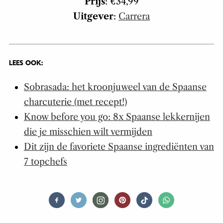
Prijs
: €34,99
Uitgever
:
Carrera
LEES OOK:
Sobrasada: het kroonjuweel van de Spaanse
charcuterie (met recept!)
Know before you go: 8x Spaanse lekkernijen
die je misschien wilt vermijden
Dit zijn de favoriete Spaanse ingrediënten van
7 topchefs