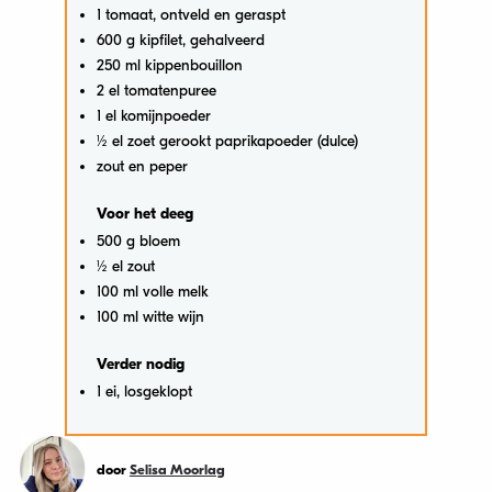
1 tomaat, ontveld en geraspt
600 g kipfilet, gehalveerd
250 ml kippenbouillon
2 el tomatenpuree
1 el komijnpoeder
½ el zoet gerookt paprikapoeder (dulce)
zout en peper
Voor het deeg
500 g bloem
½ el zout
100 ml volle melk
100 ml witte wijn
Verder nodig
1 ei, losgeklopt
door
Selisa Moorlag