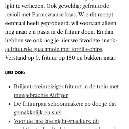
lijkt te verliezen. Ook geweldig:
gefrituurde
ravioli met Parmezaanse kaas
. Wie dit recept
eenmaal heeft geprobeerd, wil voortaan alleen
nog maar z’n pasta in de frituur doen. En dan
hebben we ook nog je nieuwe favoriete snack:
gefrituurde guacamole met tortilla-chips
.
Verstand op 0, frituur op 180 en bakken maar!
LEES OOK:
Briljant: treinreiziger frituurt in de trein met
meegebrachte Airfryer
De frituurpan schoonmaken: zo doe je dat
gemakkelijk en snel
Voor de late late night-snackers: dit