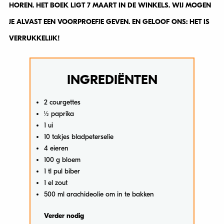
HOREN. HET BOEK LIGT 7 MAART IN DE WINKELS. WIJ MOGEN
JE ALVAST EEN VOORPROEFJE GEVEN. EN GELOOF ONS: HET IS
VERRUKKELIJK!
INGREDIËNTEN
2 courgettes
½ paprika
1 ui
10 takjes bladpeterselie
4 eieren
100 g bloem
1 tl pul biber
1 el zout
500 ml arachideolie om in te bakken
Verder nodig