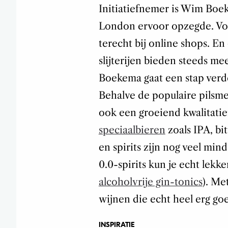
Initiatiefnemer is Wim Boek
London ervoor opzegde. Voor
terecht bij online shops. 
slijterijen bieden steeds m
Boekema gaat een stap verder
Behalve de populaire pilsmer
ook een groeiend kwalitatie
speciaalbieren
zoals IPA, bi
en spirits zijn nog veel mi
0.0-spirits kun je echt lekk
alcoholvrije gin-tonics
). Me
wijnen die echt heel erg go
INSPIRATIE