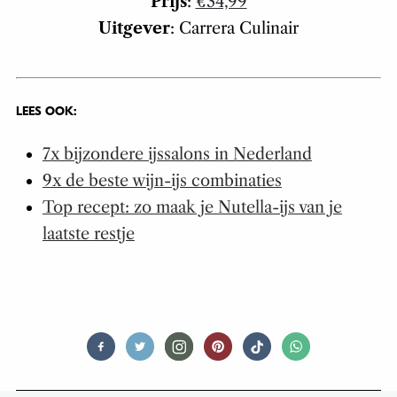
Prijs
:
€34,99
Uitgever
: Carrera Culinair
LEES OOK:
7x bijzondere ijssalons in Nederland
9x de beste wijn-ijs combinaties
Top recept: zo maak je Nutella-ijs van je
laatste restje