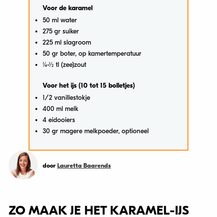
Voor de karamel
50 ml water
275 gr suiker
225 ml slagroom
50 gr boter, op kamertemperatuur
1⁄4-1⁄2 tl (zee)zout
Voor het ijs (10 tot 15 bolletjes)
1/2 vanillestokje
400 ml melk
4 eidooiers
30 gr magere melkpoeder, optioneel
door
Lauretta Baarends
ZO MAAK JE HET KARAMEL-IJS