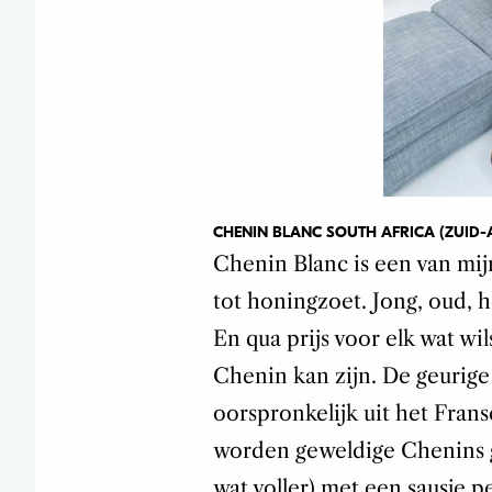
CHENIN BLANC SOUTH AFRICA
(ZUID-
Chenin Blanc is een van mij
tot honingzoet. Jong, oud, ho
En qua prijs voor elk wat wils
Chenin kan zijn. De geurige
oorspronkelijk uit het Fran
worden geweldige Chenins ge
wat voller) met een sausje p