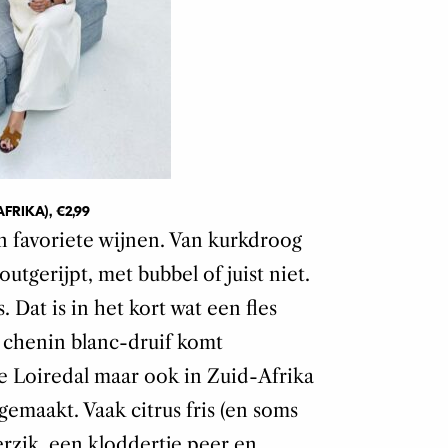
AFRIKA)
, €2,99
n favoriete wijnen. Van kurkdroog
utgerijpt, met bubbel of juist niet.
. Dat is in het kort wat een fles
 chenin blanc-druif komt
se Loiredal maar ook in Zuid-Afrika
maakt. Vaak citrus fris (en soms
erzik, een kloddertje peer en