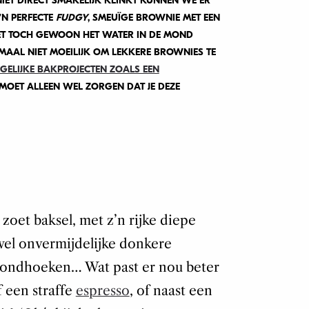
ET DIRECT SMAKELIJK KLINKT KUNNEN WE ER
N PERFECTE
FUDGY
, SMEUÏGE BROWNIE MET EEN
ET TOCH GEWOON HET WATER IN DE MOND
LEMAAL NIET MOEILIJK OM LEKKERE BROWNIES TE
ELIJKE BAKPROJECTEN ZOALS EEN
 MOET ALLEEN WEL ZORGEN DAT JE DEZE
 zoet baksel, met z’n rijke diepe
wel onvermijdelijke donkere
 mondhoeken… Wat past er nou beter
f een straffe
espresso
, of naast een