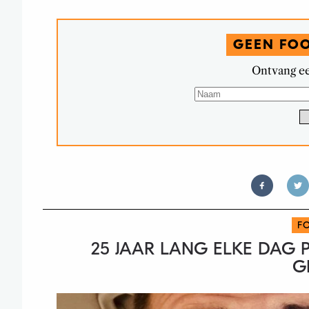
GEEN FO
Ontvang ee
F
25 JAAR LANG ELKE DAG 
G