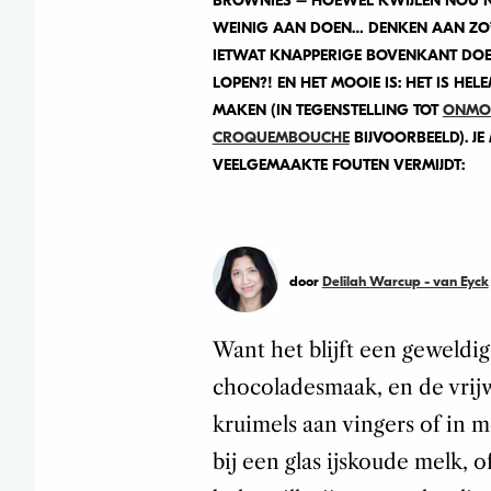
BROWNIES – HOEWEL KWIJLEN NOU NI
WEINIG AAN DOEN… DENKEN AAN ZO’
IETWAT KNAPPERIGE BOVENKANT DO
LOPEN?! EN HET MOOIE IS: HET IS HE
MAKEN (IN TEGENSTELLING TOT
ONMOG
CROQUEMBOUCHE
BIJVOORBEELD). JE
VEELGEMAAKTE FOUTEN VERMIJDT:
door
Delilah Warcup - van Eyck
Want het blijft een geweldig
chocoladesmaak, en de vrij
kruimels aan vingers of in
bij een glas ijskoude melk, o