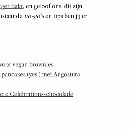
tger Bakt
, en geloof ons: dit zijn
nstaande
no-go’s
en tips ben jij er
voor vegan brownies
 pancakes (yes!) met Angostura
riete Celebrations-chocolade