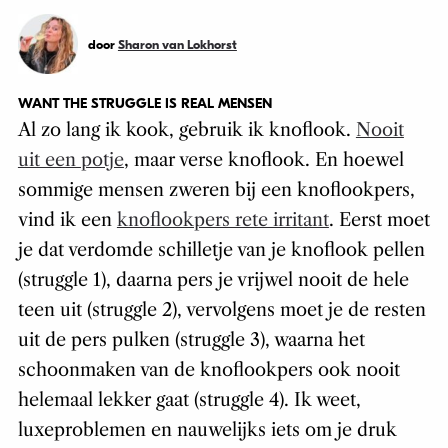
door
Sharon van Lokhorst
WANT THE STRUGGLE IS REAL MENSEN
Al zo lang ik kook, gebruik ik knoflook.
Nooit
uit een potje
, maar verse knoflook. En hoewel
sommige mensen zweren bij een knoflookpers,
vind ik een
knoflookpers rete irritant
. Eerst moet
je dat verdomde schilletje van je knoflook pellen
(struggle 1), daarna pers je vrijwel nooit de hele
teen uit (struggle 2), vervolgens moet je de resten
uit de pers pulken (struggle 3), waarna het
schoonmaken van de knoflookpers ook nooit
helemaal lekker gaat (struggle 4). Ik weet,
luxeproblemen en nauwelijks iets om je druk