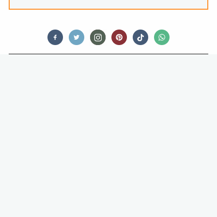
FOOD STORIES
JE MOET HET NIET MEER PIKKEN
ALS IEMAND ZEGT DAT JE
AARDAPPELS LINKS MOET LATEN
LIGGEN