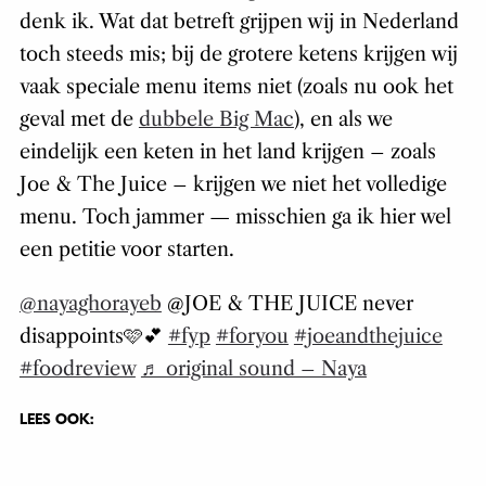
denk ik. Wat dat betreft grijpen wij in Nederland
toch steeds mis; bij de grotere ketens krijgen wij
vaak speciale menu items niet (zoals nu ook het
geval met de
dubbele Big Mac
), en als we
eindelijk een keten in het land krijgen – zoals
Joe & The Juice – krijgen we niet het volledige
menu. Toch jammer — misschien ga ik hier wel
een petitie voor starten.
@nayaghorayeb
@JOE & THE JUICE never
disappoints🩷💕
#fyp
#foryou
#joeandthejuice
#foodreview
♬ original sound – Naya
LEES OOK: