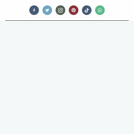
OPINIONATED
DE WEEK VAN SNACKSPERT:
‘GEFRITUURDE HALLOUMI, RAAP
ME OP.’