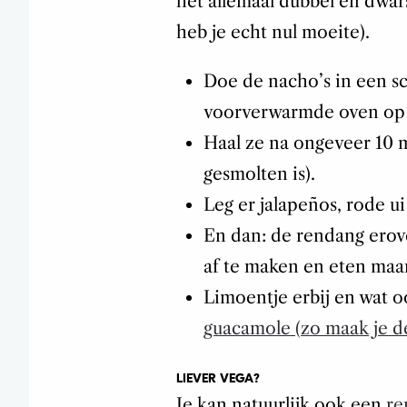
het allemaal dubbel en dwar
heb je echt nul moeite).
Doe de nacho’s in een s
voorverwarmde oven op 
Haal ze na ongeveer 10 m
gesmolten is).
Leg er jalapeños, rode u
En dan: de rendang erov
af te maken en eten maa
Limoentje erbij en wat oo
guacamole (zo maak je de
LIEVER VEGA?
Je kan natuurlijk ook een
re