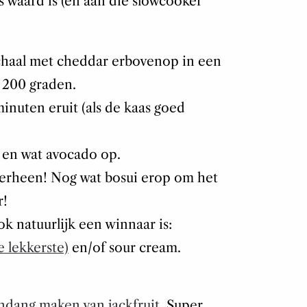
s waard is (en aan die slowcooker
chaal met cheddar erbovenop in een
200 graden.
inuten eruit (als de kaas goed
i en wat avocado op.
erheen! Nog wat bosui erop om het
r!
k natuurlijk een winnaar is:
 lekkerste)
en/of sour cream.
ndang maken van jackfruit
. Super