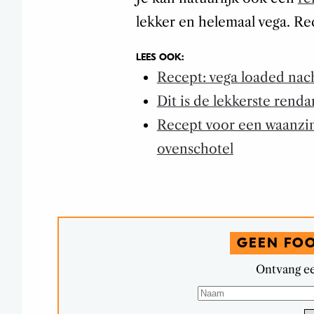
lekker en helemaal vega. Re
LEES OOK:
Recept: vega loaded nac
Dit is de lekkerste renda
Recept voor een waanzin
ovenschotel
GEEN FO
Ontvang ee