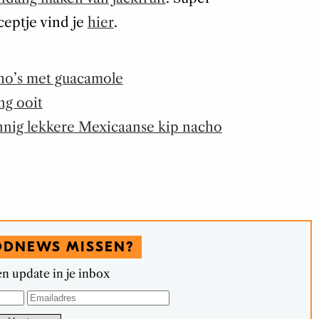
ceptje vind je
hier
.
ho’s met guacamole
ng ooit
nig lekkere Mexicaanse kip nacho
ODNEWS MISSEN?
n update in je inbox