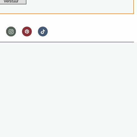
OOD STORIES
EEN BIEFSTUK UIT DE VAATWASSER