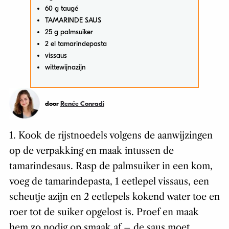
60 g taugé
TAMARINDE SAUS
25 g palmsuiker
2 el tamarindepasta
vissaus
wittewijnazijn
door
Renée Conradi
1. Kook de rijstnoedels volgens de aanwijzingen
op de verpakking en maak intussen de
tamarindesaus. Rasp de palmsuiker in een kom,
voeg de tamarindepasta, 1 eetlepel vissaus, een
scheutje azijn en 2 eetlepels kokend water toe en
roer tot de suiker opgelost is. Proef en maak
hem zo nodig op smaak af – de saus moet