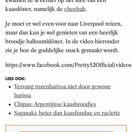
kwamen ze al eerder op het idee van een
kaasdöner, namelijk de
cheebab
.
Je moet er wel even voor naar Liverpool reizen,
maar dan kun je wel genieten van een heerlijk
broodje halloumidöner. In de video hieronder
zie je hoe de goddelijke snack gemaakt wordt.
https://www.facebook.com/Pretty52Official/vide
LEES OOK:
Vervang rozenharissa niet door gewone
harissa
Chipas: Argentijnse kaasbroodjes
Saganaki: beter dan kaasfondue en raclette