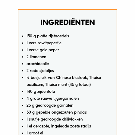
INGREDIËNTEN
150 g platte rijstnoedels
1 vers rawitpepertje
1 verse gele peper
2 limoenen
arachideolie
2 rode sjalotjes
½ bosje elk van Chinese bieslook, Thaise
basilicum, Thaise munt (45 g totaal)
140 g zijdentofu
4 grote rauwe tijgergarnalen
25 g gedroogde garnalen
50 g gepelde ongezouten pinda’s
1 snufje gedroogde chilivlokken
1 el geraspte, ingelegde zoete radijs
1 groot ei