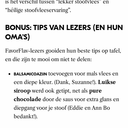
is het verschil tussen “lekker stoofvlees” en
“héilige stoofvleeservaring”.
BONUS: TIPS VAN LEZERS (EN HUN
OMA’S)
FavorFlav-lezers gooiden hun beste tips op tafel,
en die zijn te mooi om niet te delen:
toevoegen voor mals vlees en
BALSAMICOAZIJN
een diepe kleur. (Dank, Suzanne!).
Luikse
siroop
werd ook getipt, net als
pure
chocolade
door de saus voor extra glans en
diepgang voor je stoof (Eddie en Ann Bo
bedankt!).