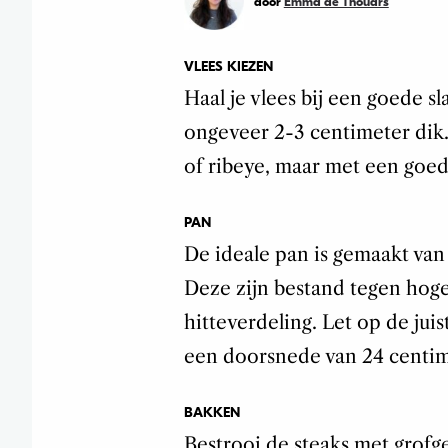
door
Emma de Thouars
VLEES KIEZEN
Haal je vlees bij een goede s
ongeveer 2-3 centimeter dik. 
of ribeye, maar met een goede
PAN
De ideale pan is gemaakt van
Deze zijn bestand tegen hog
hitteverdeling. Let op de juis
een doorsnede van 24 centim
BAKKEN
Bestrooi de steaks met grof