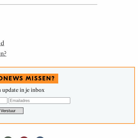
nd
en?
DNEWS MISSEN?
 update in je inbox