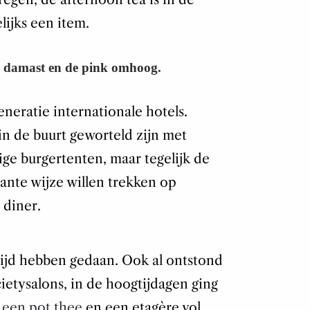
ijks een item.
in, damast en de pink omhoog.
eratie internationale hotels.
 in de buurt geworteld zijn met
ige burgertenten, maar tegelijk de
gante wijze willen trekken op
 diner.
ltijd hebben gedaan. Ook al ontstond
ietysalons, in de hoogtijdagen ging
t
een pot thee
en een etagère vol