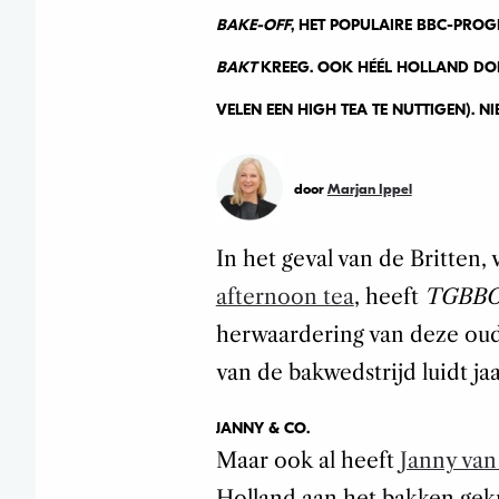
BAKE-OFF
, HET POPULAIRE BBC-PROG
BAKT
KREEG. OOK HÉÉL HOLLAND DO
VELEN EEN HIGH TEA TE NUTTIGEN). N
door
Marjan Ippel
In het geval van de Britten,
afternoon tea
, heeft
TGBB
herwaardering van deze oud
van de bakwedstrijd luidt ja
JANNY & CO.
Maar ook al heeft
Janny van
Holland aan het bakken gekr