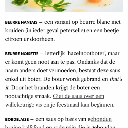
– een variant op beurre blanc met
BEURRE NANTAIS
kruiden (in ieder geval peterselie) en een beetje
citroen er doorheen.
– letterlijk ‘hazelnootboter’, maar
BEURRE NOISETTE
er komt geen noot aan te pas. Ondanks dat de
naam anders doet vermoeden, bestaat deze saus
enkel uit boter. De boter wordt gebrand en
that’s
it
. Door het branden krijgt de boter een
nootachtige smaak.
Giet de saus over een
willekeurige vis en je feestmaal kan beginnen.
– een saus op basis van
gebonden
BORDELAISE
bruine kalfsfond
en rode wijn die is gebonden