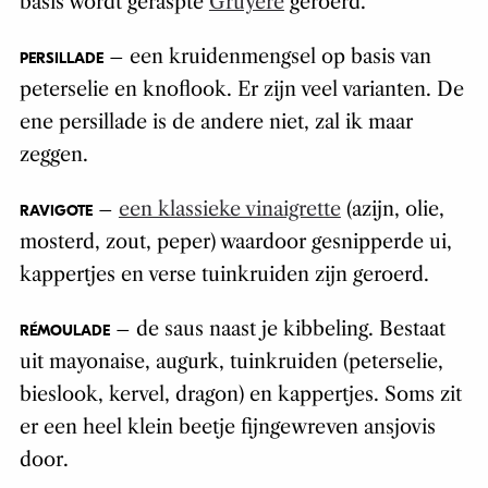
basis wordt geraspte
Gruyère
geroerd.
– een kruidenmengsel op basis van
PERSILLADE
peterselie en knoflook. Er zijn veel varianten. De
ene persillade is de andere niet, zal ik maar
zeggen.
–
een klassieke vinaigrette
(azijn, olie,
RAVIGOTE
mosterd, zout, peper) waardoor gesnipperde ui,
kappertjes en verse tuinkruiden zijn geroerd.
– de saus naast je kibbeling. Bestaat
RÉMOULADE
uit mayonaise, augurk, tuinkruiden (peterselie,
bieslook, kervel, dragon) en kappertjes. Soms zit
er een heel klein beetje fijngewreven ansjovis
door.