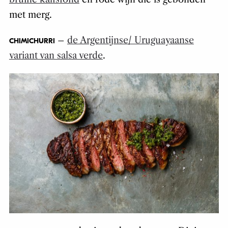
met merg.
–
de Argentijnse/ Uruguayaanse
CHIMICHURRI
variant van salsa verde
.