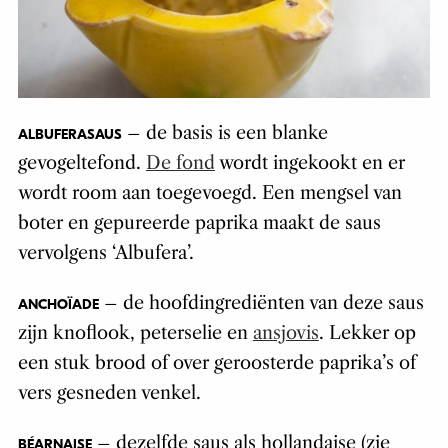
– de basis is een blanke
ALBUFERASAUS
gevogeltefond.
De fond
wordt ingekookt en er
wordt room aan toegevoegd. Een mengsel van
boter en gepureerde paprika maakt de saus
vervolgens ‘Albufera’.
– de hoofdingrediënten van deze saus
ANCHOÏADE
zijn knoflook, peterselie en
ansjovis
. Lekker op
een stuk brood of over geroosterde paprika’s of
vers gesneden venkel.
– dezelfde saus als hollandaise (zie
BÉARNAISE