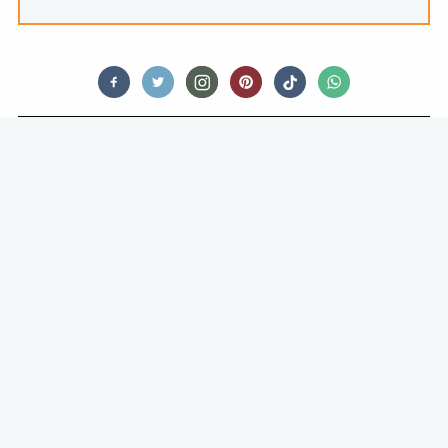
FEED ME COMFORT FOOD
GEHEIM VAN DE CHEF: PASTA
CARBONARA MET GEPEKELDE
EIDOOIER