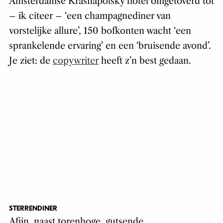
Amsterdamse Krasnapolsky hotel omgetoverd tot
– ik citeer – ‘een champagnediner van
vorstelijke allure’, 150 bofkonten wacht ‘een
sprankelende ervaring’ en een ‘bruisende avond’.
Je ziet: de
copywriter
heeft z’n best gedaan.
STERRENDINER
Afijn, naast torenhoge, gutsende