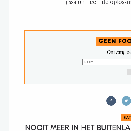
ijssalon heeft de oplossi
GEEN FO
Ontvang ee
EA
NOOIT MEER IN HET BUITENL