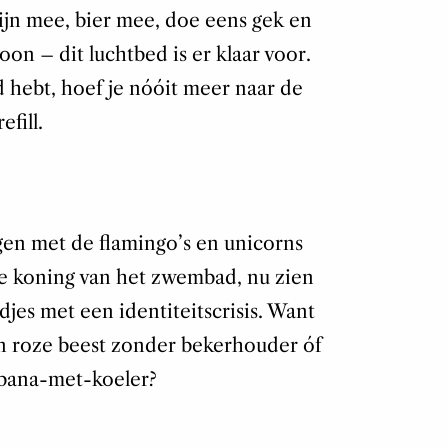
ijn mee, bier mee, doe eens gek en
on – dit luchtbed is er klaar voor.
d hebt, hoef je nóóit meer naar de
fill.
jgen met de flamingo’s en unicorns
de koning van het zwembad, nu zien
djes met een identiteitscrisis. Want
een roze beest zonder bekerhouder óf
cabana-met-koeler?