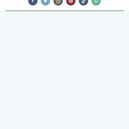
FEED ME COMFORT FOOD
ZO MAAK JE DE LEKKERSTE
SMASHED POTATOES UIT DE OVEN
OH JONGENS WAT IS DIT VERRUKKELIJK: VAN DIE MOOIE
KLEINE AARDAPPELTJES, LEKKER IN DE SCHIL, HELEMAAL