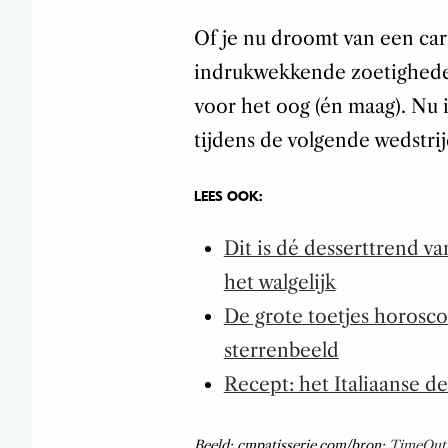
Of je nu droomt van een car
indrukwekkende zoetigheden
voor het oog (én maag). Nu i
tijdens de volgende wedstrij
LEES OOK:
Dit is dé desserttrend v
het walgelijk
De grote toetjes horoscoo
sterrenbeeld
Recept: het Italiaanse des
Beeld: cmpatisserie.com/bron:
TimeOut