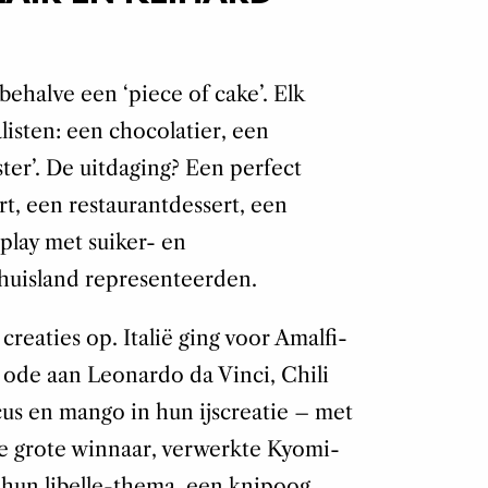
sbehalve een ‘piece of cake’. Elk
listen: een chocolatier, een
ter’. De uitdaging? Een perfect
t, een restaurantdessert, een
splay met suiker- en
thuisland representeerden.
creaties op. Italië ging voor Amalfi-
 ode aan Leonardo da Vinci, Chili
cus en mango in hun ijscreatie – met
de grote winnaar, verwerkte Kyomi-
n hun libelle-thema, een knipoog