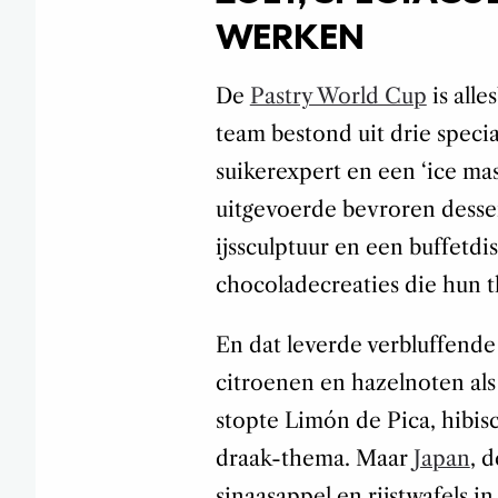
WERKEN
De
Pastry World Cup
is alle
team bestond uit drie specia
suikerexpert en een ‘ice mas
uitgevoerde bevroren desser
ijssculptuur en een buffetdi
chocoladecreaties die hun 
En dat leverde verbluffende 
citroenen en hazelnoten als
stopte Limón de Pica, hibis
draak-thema. Maar
Japan
, 
sinaasappel en rijstwafels i